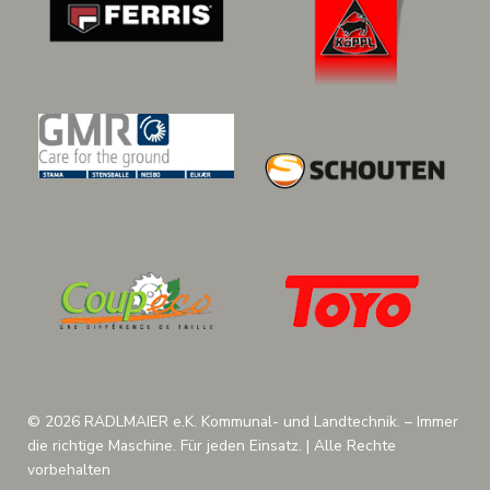
© 2026 RADLMAIER e.K. Kommunal- und Landtechnik. – Immer
die richtige Maschine. Für jeden Einsatz. | Alle Rechte
vorbehalten