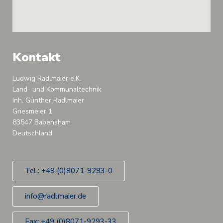
Kontakt
Ludwig Radlmaier e.K.
Land- und Kommunaltechnik
Inh. Günther Radlmaier
Griesmeier 1
83547 Babensham
Deutschland
Tel.: +49 (0)8071-9293-0
info@radlmaier.de
Fax: +49 (0)8071-9293-33