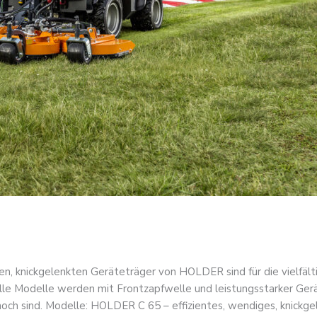
alen, knickgelenkten Geräteträger von HOLDER sind für die vielfäl
 Alle Modelle werden mit Frontzapfwelle und leistungsstarker 
ch sind. Modelle: HOLDER C 65 – effizientes, wendiges, knickge