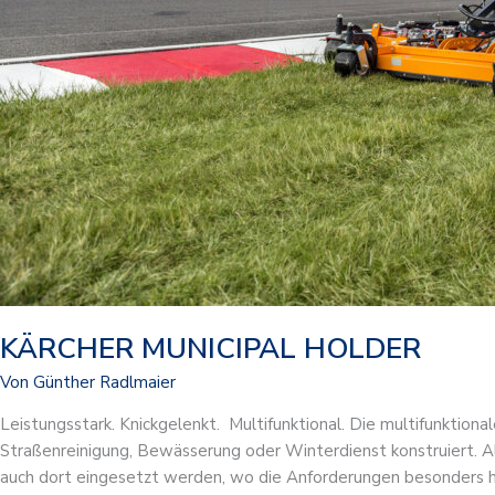
KÄRCHER MUNICIPAL HOLDER
Von
Günther Radlmaier
Leistungsstark. Knickgelenkt. Multifunktional. Die multifunktion
Straßenreinigung, Bewässerung oder Winterdienst konstruiert.
auch dort eingesetzt werden, wo die Anforderungen besonders ho